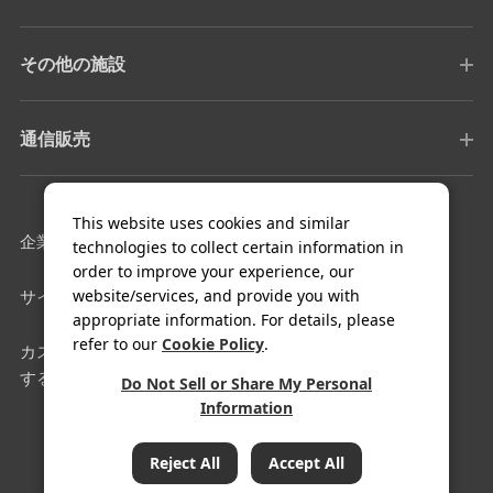
その他の施設
通信販売
This website uses cookies and similar
企業情報
採用情報
technologies to collect certain information in
order to improve your experience, our
website/services, and provide you with
サイトマップ
利用規約
appropriate information. For details, please
refer to our
Cookie Policy
.
カスタマーハラスメントに対
クッキー設定
する基本方針
Do Not Sell or Share My Personal
Information
COPYRIGHT© FUJIYA HOTEL Co.,Ltd. All Rights Reserved.
Reject All
Accept All