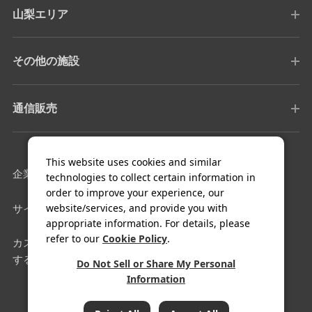
山梨エリア
その他の施設
通信販売
This website uses cookies and similar
企業情報
採用情報
technologies to collect certain information in
order to improve your experience, our
website/services, and provide you with
サイトマップ
利用規約
appropriate information. For details, please
refer to our
Cookie Policy
.
カスタマーハラスメントに対
クッキー設定
する基本方針
Do Not Sell or Share My Personal
Information
COPYRIGHT© FUJIYA HOTEL Co.,Ltd. All Rights Reserved.